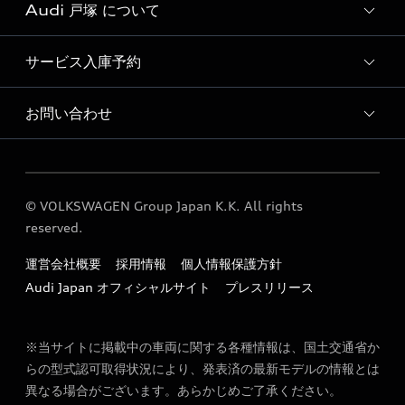
Audi 戸塚 について
Audi認定中古車検索
サービス入庫予約
Audi 戸塚 店舗情報
Audi 戸塚 運営会社概要
お問い合わせ
Audi 戸塚 サービス入庫予約
定期点検 / 車検 料金表
各種お問い合わせ
© VOLKSWAGEN Group Japan K.K. All rights
reserved.
運営会社概要
採用情報
個人情報保護方針
Audi Japan オフィシャルサイト
プレスリリース
※当サイトに掲載中の車両に関する各種情報は、国土交通省か
らの型式認可取得状況により、発表済の最新モデルの情報とは
異なる場合がございます。あらかじめご了承ください。