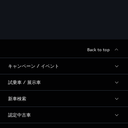
Back to top
キャンペーン / イベント
試乗車 / 展示車
全国統一イベント
ディーラー独自イベント
新車検索
試乗予約
試乗車・展示車一覧
認定中古車
新車検索