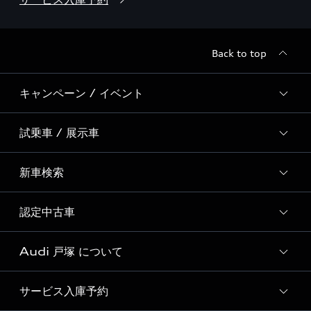
Back to top
キャンペーン / イベント
試乗車 / 展示車
全国統一イベント
ディーラー独自イベント
新車検索
試乗予約
試乗車・展示車一覧
認定中古車
新車検索
Audi 戸塚 について
Audi認定中古車検索
サービス入庫予約
Audi 戸塚 店舗情報